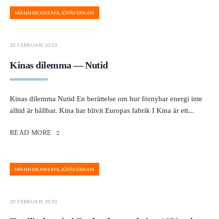
MÄNNISKANS MILJÖPÅVERKAN
20 FEBRUARI 2023
Kinas dilemma — Nutid
Kinas dilemma Nutid En berättelse om hur förnybar energi inte
alltid är hållbar. Kina har blivit Europas fabrik I Kina är ett
...
READ MORE
MÄNNISKANS MILJÖPÅVERKAN
20 FEBRUARI 2023