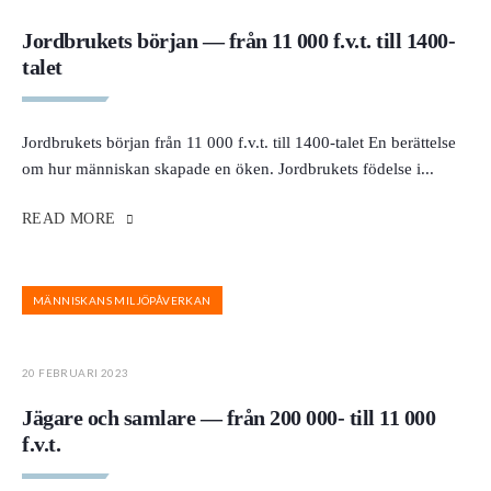
Jordbrukets början — från 11 000 f.v.t. till 1400-
talet
Jordbrukets början från 11 000 f.v.t. till 1400-talet En berättelse
om hur människan skapade en öken. Jordbrukets födelse i
...
READ MORE
MÄNNISKANS MILJÖPÅVERKAN
20 FEBRUARI 2023
Jägare och samlare — från 200 000- till 11 000
f.v.t.