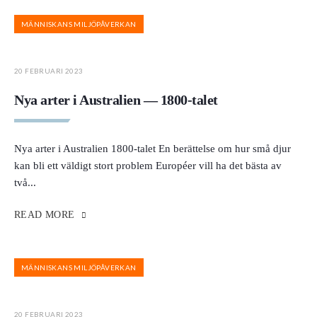
MÄNNISKANS MILJÖPÅVERKAN
20 FEBRUARI 2023
Nya arter i Australien — 1800-talet
Nya arter i Australien 1800-talet En berättelse om hur små djur
kan bli ett väldigt stort problem Européer vill ha det bästa av
två
...
READ MORE
MÄNNISKANS MILJÖPÅVERKAN
20 FEBRUARI 2023