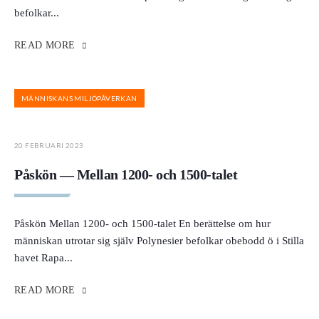
befolkar
...
READ MORE
MÄNNISKANS MILJÖPÅVERKAN
20 FEBRUARI 2023
Påskön — Mellan 1200- och 1500-talet
Påskön Mellan 1200- och 1500-talet En berättelse om hur
människan utrotar sig själv Polynesier befolkar obebodd ö i Stilla
havet Rapa
...
READ MORE